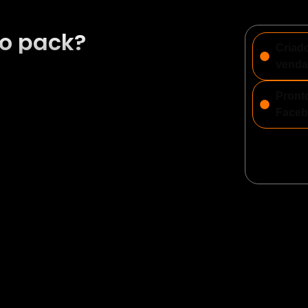
o pack?
Criado
venda
Pront
Face