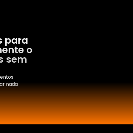
s para
mente o
os sem
mentos
var nada