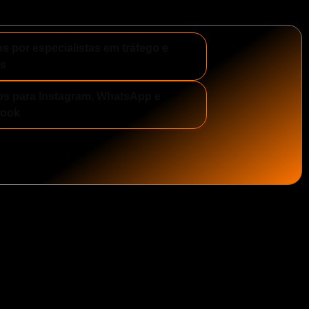
s por especialistas em tráfego e
s
os para Instagram, WhatsApp e
book