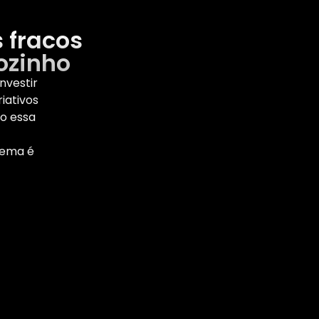
 fracos
ozinho
nvestir
iativos
ão essa
lema é