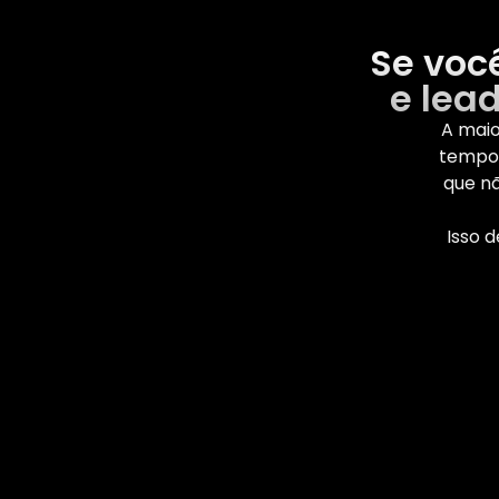
Se voc
e lea
A maio
tempo 
que nã
Isso 